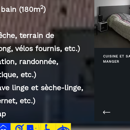
2
 bain (180m
)
pêche, terrain de
g, vélos fournis, etc.)
CUISINE ET S
ation, randonnée,
MANGER
ique, etc.)
e linge et sèche-linge,
rnet, etc.)
ap